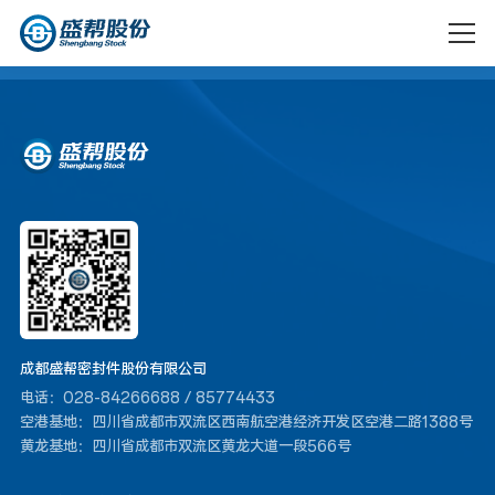
法律声明
企业简介
大事记
汽车
电气
资质荣誉
社会责任
成都盛帮密封件股份有限公司
电话：028-84266688 / 85774433
成都盛帮
成都盛帮
空港基地：四川省成都市双流区西南航空港经济开发区空港二路1388号
航空
核防护
双核科技
核盾新材
企业文化
可持续发
黄龙基地：四川省成都市双流区黄龙大道一段566号
有限公司
料有限公
展
司
科