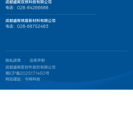
技
成都盛帮双核科技有限公司
研
电话：028-84266688
发
成都盛帮核盾新材料有限公司
电话：028-68752483
公司新闻
行业报道
联系方
招贤纳
通知公告
式
士
隐私政策
·
法律声明
成都盛帮密封件股份有限公司
蜀ICP备2025171450号
网站建设：
今网科技